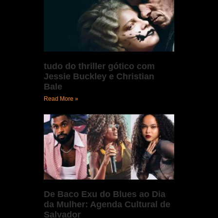
tudo do thriller gótico com
Jessie Buckley e Christian
Bale
Read More »
De Baco Exu do Blues ao Dia
da Mulher: Agenda Cultural de
Salvador