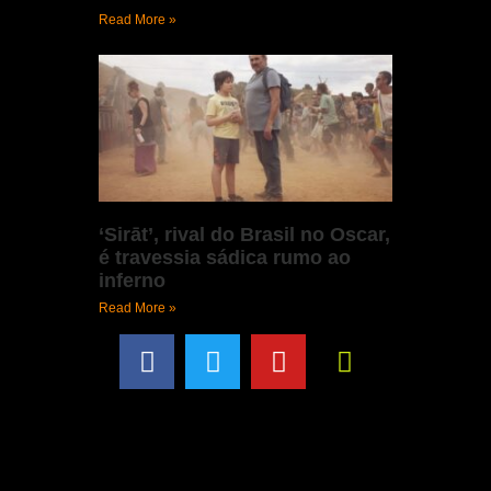
Read More »
‘Sirāt’, rival do Brasil no Oscar,
é travessia sádica rumo ao
inferno
Read More »