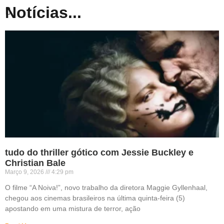
Notícias...
tudo do thriller gótico com Jessie Buckley e
Christian Bale
Março 9, 2026
4:29 pm
O filme “A Noiva!”, novo trabalho da diretora Maggie Gyllenhaal,
chegou aos cinemas brasileiros na última quinta-feira (5)
apostando em uma mistura de terror, ação