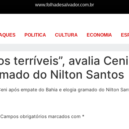
www.folhadesalvador.com.br
AQUES
POLITICA
CULTURA
ECONOMIA
ES
s terríveis”, avalia Ce
amado do Nilton Santos
a Ceni após empate do Bahia e elogia gramado do Nilton Sa
Campos obrigatórios marcados com
*