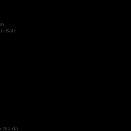
om
an Bale
 Dia da