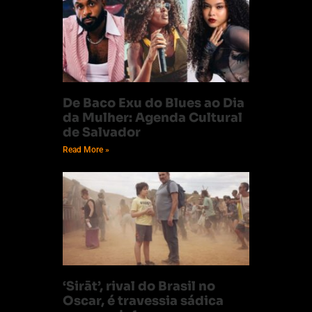
De Baco Exu do Blues ao Dia
da Mulher: Agenda Cultural
de Salvador
Read More »
‘Sirāt’, rival do Brasil no
Oscar, é travessia sádica